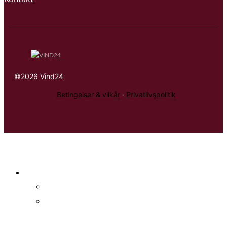
©2026 Vind24
Betingelser & vilkår
·
Privatlivspolitik
Konkurrencer
Alle konkurrencer
Nyeste
konkurrencer
Spændende