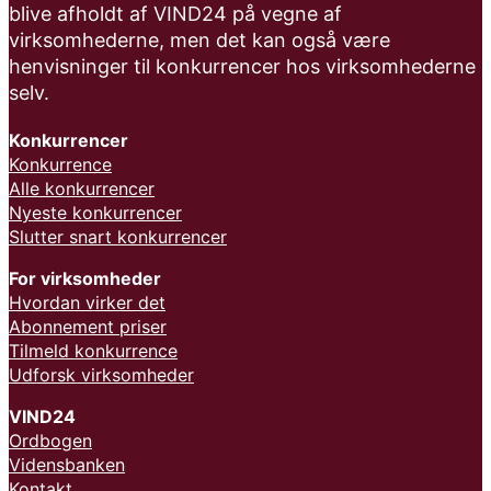
blive afholdt af VIND24 på vegne af
virksomhederne, men det kan også være
henvisninger til konkurrencer hos virksomhederne
selv.
Konkurrencer
Konkurrence
Alle konkurrencer
Nyeste konkurrencer
Slutter snart konkurrencer
For virksomheder
Hvordan virker det
Abonnement priser
Tilmeld konkurrence
Udforsk virksomheder
VIND24
Ordbogen
Vidensbanken
Kontakt