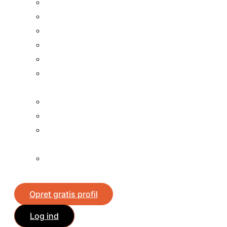
Vind billetter
Vind chokolade
Vind dyrefoder
Vind en bil
Vind en
fladskærme
Vind en iPad
Vind en iPhone
Vind en
mobiltelefon
Vind en
spillekonsol
Opret gratis profil
Log ind