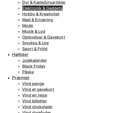
Dyr & Kæledyrsartikler
Elektronik & Gadgets
Hobby & Kreativitet
Mad & Ernæring
Mode
Musik & Lyd
Oplevelser & Gavekort
Smykke & Ure
Sport & Fritid
Højtider
Julekalender
Black Friday
Påske
Præmier
Vind penge
Vind et gavekort
Vind en rejse
Vind billetter
Vind chokolade
Vind dyrefoder