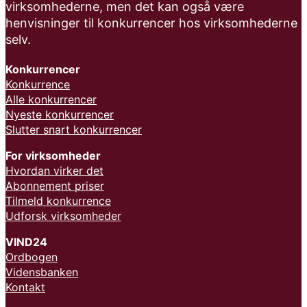
virksomhederne, men det kan også være
henvisninger til konkurrencer hos virksomhederne
selv.
Konkurrencer
Konkurrence
Alle konkurrencer
Nyeste konkurrencer
Slutter snart konkurrencer
For virksomheder
Hvordan virker det
Abonnement priser
Tilmeld konkurrence
Udforsk virksomheder
VIND24
Ordbogen
Vidensbanken
Kontakt