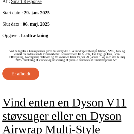
Af :
Smart Response
Start dato :
29. jan. 2025
Slut dato :
06. maj. 2025
Opgave :
Lodtrækning
Ved deltagelse i konkurrencen giver du samtykke til at modtage tilbud på telefon, SMS, brev og
e‑mail fra nedenstående virksomheder. Konkurrencen fra Allente, Det Faglige Hus, Grøn
Elforsyning, Northguard, Telmore og Velkommen løber fra den 29. januar til og med den 6. maj
2025. Trækning af vindere og udlevering af præmie håndteres af SmartResponse A/S.
Er afholdt
Vind enten en Dyson V11
støvsuger eller en Dyson
Airwrap Multi-Style