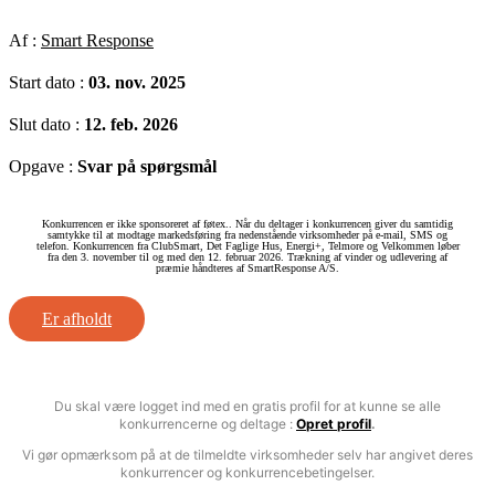
Af :
Smart Response
Start dato :
03. nov. 2025
Slut dato :
12. feb. 2026
Opgave :
Svar på spørgsmål
Konkurrencen er ikke sponsoreret af føtex.. Når du deltager i konkurrencen giver du samtidig
samtykke til at modtage markedsføring fra nedenstående virksomheder på e-mail, SMS og
telefon. Konkurrencen fra ClubSmart, Det Faglige Hus, Energi+, Telmore og Velkommen løber
fra den 3. november til og med den 12. februar 2026. Trækning af vinder og udlevering af
præmie håndteres af SmartResponse A/S.
Er afholdt
Du skal være logget ind med en gratis profil for at kunne se alle
konkurrencerne og deltage :
Opret profil
.
Vi gør opmærksom på at de tilmeldte virksomheder selv har angivet deres
konkurrencer og konkurrencebetingelser.