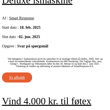
Deluxe ismaskine
Af :
Smart Response
Start dato :
18. feb. 2025
Slut dato :
02. jun. 2025
Opgave :
Svar på spørgsmål
Ved deltagelse i konkurrencen giver du samtykke til at modtage tilbud på telefon, SMS, brev og
e‑mail fra nedenstående virksomheder. Konkurrencen fra ABCforsikring, Det Faglige Hus, eesy,
Energi+, Northguard og Velkommen løber fra den 18. februar til og med den 2. juni 2025.
Trækning af vindere og udlevering af præmie håndteres af SmartResponse A/S.
Er afholdt
Vind 4.000 kr. til føtex