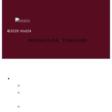
©2026 Vind24
Betingelser & vilkår
·
Privatlivspolitik
Konkurrencer
Alle konkurrencer
Nyeste
konkurrencer
Spændende
konkurrencer