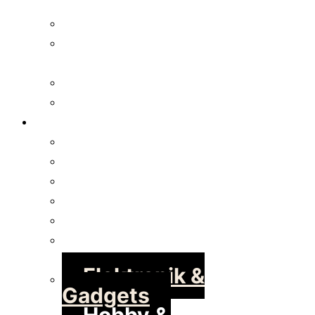
Slutter snart
Dagens
konkurrence
Uge konkurrence
Månedskonkurrence
Inspiration
Alle
Beauty & Kosmetik
Bøger & Tilbehør
Bolig & Livsstil
Børn & Baby
Dyr &
Kæledyrsartikler
Elektronik &
Gadgets
Hobby & Kreativitet