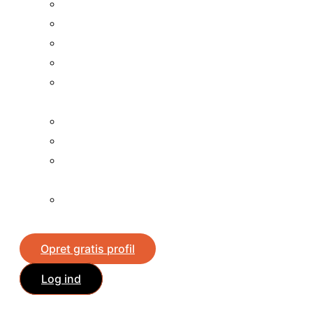
Vind chokolade
Vind dyrefoder
Vind en bil
Vind en
fladskærme
Vind en iPad
Vind en iPhone
Vind en
mobiltelefon
Vind en
spillekonsol
Opret gratis profil
Log ind