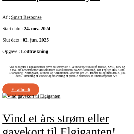
Af :
Smart Response
Start dato :
24. nov. 2024
Slut dato :
02. jun. 2025
Opgave :
Lodtrækning
Ved deltagelse i konkurrencen giver du samtykke til at modtage tilbud på telefon, SMS, brev og
e‑mail fra nedenstående virksomheder. Konkurrencen fra ABCforsikring, Det Faglige Hus, Grøn
Elforsyning, Northguard, Telmore og Velkommen løber fra den 24. februar til og med den 2. juni
2025. Trækning af vindere og udlevering af præmie håndteres af SmartResponse A/S.
Er afholdt
Vind et års strøm eller
gavekort til Elgiganten!