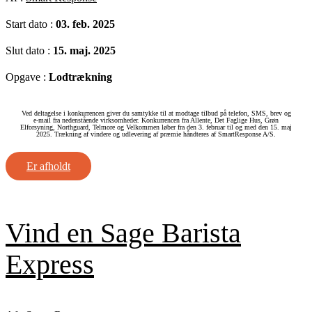
Start dato :
03. feb. 2025
Slut dato :
15. maj. 2025
Opgave :
Lodtrækning
Ved deltagelse i konkurrencen giver du samtykke til at modtage tilbud på telefon, SMS, brev og
e‑mail fra nedenstående virksomheder. Konkurrencen fra Allente, Det Faglige Hus, Grøn
Elforsyning, Northguard, Telmore og Velkommen løber fra den 3. februar til og med den 15. maj
2025. Trækning af vindere og udlevering af præmie håndteres af SmartResponse A/S.
Er afholdt
Vind en Sage Barista
Express