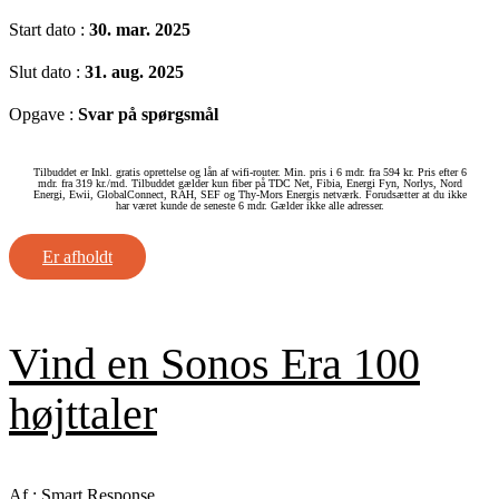
Start dato :
30. mar. 2025
Slut dato :
31. aug. 2025
Opgave :
Svar på spørgsmål
Tilbuddet er Inkl. gratis oprettelse og lån af wifi-router. Min. pris i 6 mdr. fra 594 kr. Pris efter 6
mdr. fra 319 kr./md. Tilbuddet gælder kun fiber på TDC Net, Fibia, Energi Fyn, Norlys, Nord
Energi, Ewii, GlobalConnect, RAH, SEF og Thy-Mors Energis netværk. Forudsætter at du ikke
har været kunde de seneste 6 mdr. Gælder ikke alle adresser.
Er afholdt
Vind en Sonos Era 100
højttaler
Af :
Smart Response