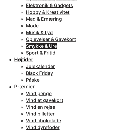
Elektronik & Gadgets
Hobby & Kreativitet
Mad & Ernæring
Mode
Musik & Lyd
Oplevelser & Gavekort
Smykke & Ure
Sport & Fritid
Højtider
Julekalender
Black Friday
Påske
Præmier
Vind penge
Vind et gavekort
Vind en rejse
Vind billetter
Vind chokolade
Vind dyrefoder