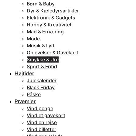
Børn & Baby
Dyr & Kæledyrsartikler
Elektronik & Gadgets
Hobby & Kreativitet
Mad & Ernæring
Mode
Musik & Lyd
Oplevelser & Gavekort
Smykke & Ure
Sport & Fritid
Højtider
Julekalender
Black Friday
Påske
Præmier
Vind penge
Vind et gavekort
Vind en rejse
Vind billetter