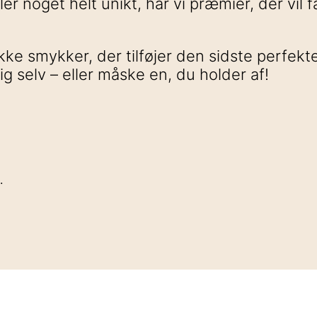
er noget helt unikt, har vi præmier, der vil f
ukke smykker, der tilføjer den sidste perfekt
 dig selv – eller måske en, du holder af!
.