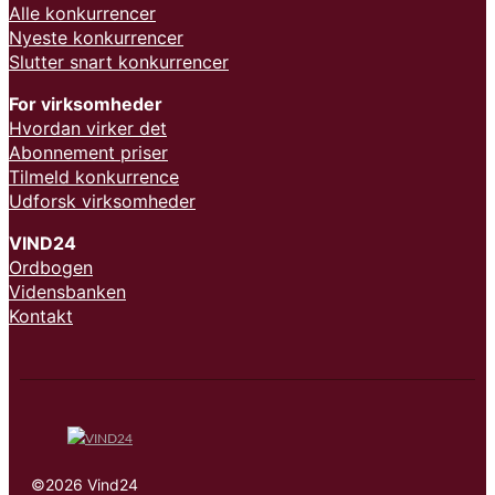
Alle konkurrencer
Nyeste konkurrencer
Slutter snart konkurrencer
For virksomheder
Hvordan virker det
Abonnement priser
Tilmeld konkurrence
Udforsk virksomheder
VIND24
Ordbogen
Vidensbanken
Kontakt
©2026 Vind24