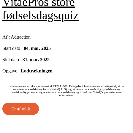
VitaePros store
fødselsdagsquiz
Af :
Adtraction
Start dato :
04. mar. 2025
Slut dato :
31. mar. 2025
Opgave :
Lodtrækningen
Konkurrencen er ikke sponsoreret af REMA1000. Deltagelse i konkurrencen er betinget af, at du
accepterer markedsføring fra os (NutraQ ApS), og vi hermed må sende dig nyhedsbreve og
kontakte dig pr. e-mail og telefon med markedsføring og tilbud om NutraQ's produkter samt
information.
Er afholdt