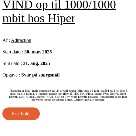
VIND op til 1000/1000
mbit hos Hiper
Af :
Adtraction
Start dato :
30. mar. 2025
Slut dato :
31. aug. 2025
Opgave :
Svar på spørgsmål
Tilbuddet er Inkl. gratis oprettelse og lån af wifi-router. Min. pris i 6 mdr. fra 594 kr. Pris efter 6
mdr. fra 319 kr./md. Tilbuddet gælder kun fiber på TDC Net, Fibia, Energi Fyn, Norlys, Nord
Energi, Ewii, GlobalConnect, RAH, SEF og Thy-Mors Energis netværk. Forudsætter at du ikke
har været kunde de seneste 6 mdr. Gælder ikke alle adresser.
Er afholdt