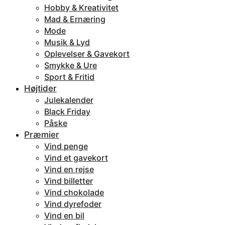
Hobby & Kreativitet
Mad & Ernæring
Mode
Musik & Lyd
Oplevelser & Gavekort
Smykke & Ure
Sport & Fritid
Højtider
Julekalender
Black Friday
Påske
Præmier
Vind penge
Vind et gavekort
Vind en rejse
Vind billetter
Vind chokolade
Vind dyrefoder
Vind en bil