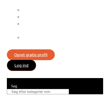
fladskærme
Vind en iPad
Vind en iPhone
Vind en
mobiltelefon
Vind en
spillekonsol
Opret gratis profil
Log ind
Søg
Søg