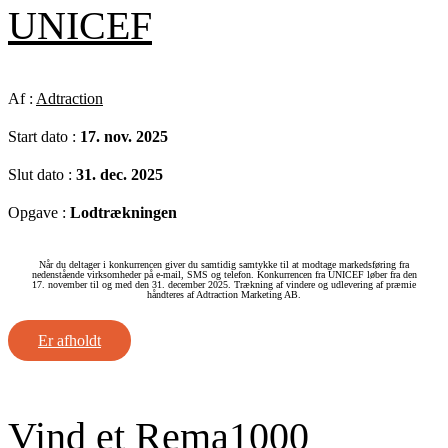
UNICEF
Af :
Adtraction
Start dato :
17. nov. 2025
Slut dato :
31. dec. 2025
Opgave :
Lodtrækningen
Når du deltager i konkurrencen giver du samtidig samtykke til at modtage markedsføring fra
nedenstående virksomheder på e-mail, SMS og telefon. Konkurrencen fra UNICEF løber fra den
17. november til og med den 31. december 2025. Trækning af vindere og udlevering af præmie
håndteres af Adtraction Marketing AB.
Er afholdt
Vind et Rema1000