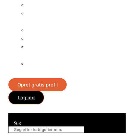
Vind en bil
Vind en
fladskærme
Vind en iPad
Vind en iPhone
Vind en
mobiltelefon
Vind en
spillekonsol
Opret gratis profil
Log ind
Søg
Søg