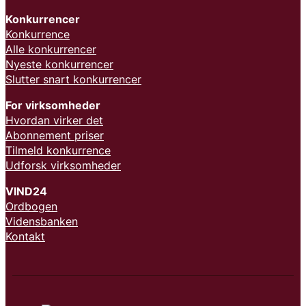
Konkurrencer
Konkurrence
Alle konkurrencer
Nyeste konkurrencer
Slutter snart konkurrencer
For virksomheder
Hvordan virker det
Abonnement priser
Tilmeld konkurrence
Udforsk virksomheder
VIND24
Ordbogen
Vidensbanken
Kontakt