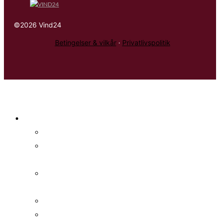
©2026 Vind24
Betingelser & vilkår
·
Privatlivspolitik
Konkurrencer
Alle konkurrencer
Nyeste
konkurrencer
Spændende
konkurrencer
Slutter snart
Dagens